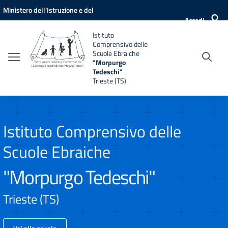
Vai ai contenuti
Vai al menu di navigazione
Vai al footer
Ministero dell'Istruzione e del
Accedi
Merito
Istituto
Comprensivo delle
Scuole Ebraiche
"Morpurgo
Tedeschi"
Trieste (TS)
Istituto Comprensivo delle
Scuole Ebraiche
"Morpurgo Tedeschi"
Trieste (TS)