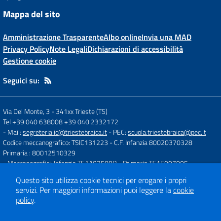
Mappa del sito
Amministrazione Trasparente
Albo online
Invia una MAD
Privacy Policy
Note Legali
Dichiarazioni di accessibilità
Gestione cookie
Seguici su:
Via Del Monte, 3
-
341xx Trieste (TS)
Tel +39 040 638008 +39 040 2332172
- Mail:
segreteria.ic@triestebraica.it
- PEC:
scuola.triestebraica@pec.it
Codice meccanografico: TSIC131223
- C.F. Infanzia 80020370328
Primaria : 80012510329
- Meccanografici: Infanzia TS1A02500R - Primaria TS1E007005
Questo sito utilizza cookie tecnici per erogare i propri
servizi.
Per maggiori informazioni puoi leggere la
cookie
Concept & Design by
Designers Italia
policy
.
Sito web realizzato con CMS
SCUOLASTICO