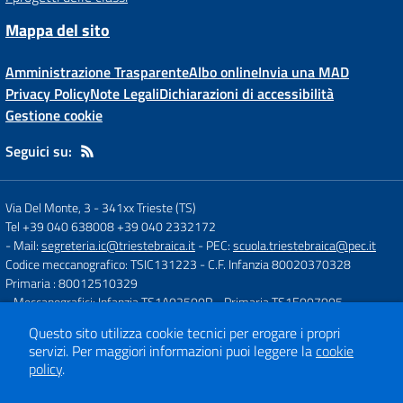
Mappa del sito
Amministrazione Trasparente
Albo online
Invia una MAD
Privacy Policy
Note Legali
Dichiarazioni di accessibilità
Gestione cookie
Seguici su:
Via Del Monte, 3
-
341xx Trieste (TS)
Tel +39 040 638008 +39 040 2332172
- Mail:
segreteria.ic@triestebraica.it
- PEC:
scuola.triestebraica@pec.it
Codice meccanografico: TSIC131223
- C.F. Infanzia 80020370328
Primaria : 80012510329
- Meccanografici: Infanzia TS1A02500R - Primaria TS1E007005
Questo sito utilizza cookie tecnici per erogare i propri
servizi.
Per maggiori informazioni puoi leggere la
cookie
Concept & Design by
Designers Italia
policy
.
Sito web realizzato con CMS
SCUOLASTICO