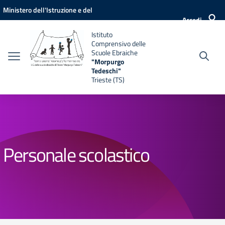
Vai ai contenuti
Vai al menu di navigazione
Vai al footer
Ministero dell'Istruzione e del
Accedi
Merito
Istituto
Comprensivo delle
Scuole Ebraiche
"Morpurgo
Tedeschi"
Trieste (TS)
Personale scolastico