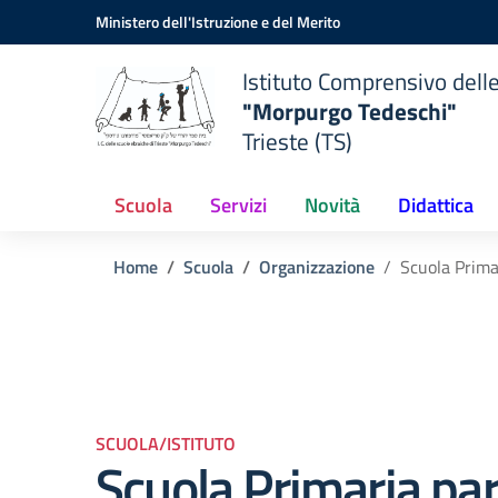
Vai ai contenuti
Vai al menu di navigazione
Vai al footer
Ministero dell'Istruzione e del Merito
Istituto Comprensivo dell
"Morpurgo Tedeschi"
Trieste (TS)
Scuola
Servizi
Novità
Didattica
Home
Scuola
Organizzazione
Scuola Prima
SCUOLA/ISTITUTO
Scuola Primaria par