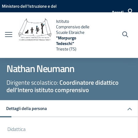
Vai ai contenuti
Vai al menu di navigazione
Vai al footer
Ministero dell'Istruzione e del
Accedi
Merito
Istituto
Comprensivo delle
Scuole Ebraiche
"Morpurgo
Tedeschi"
Trieste (TS)
Nathan Neumann
Dirigente scolastico:
Coordinatore didattico
dell'Intero istituto comprensivo
Dettagli della persona
Didattica