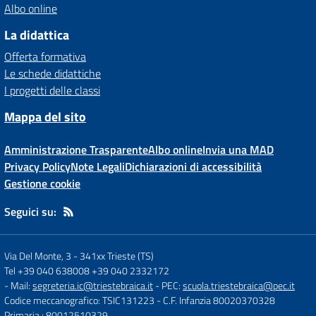
Albo online
La didattica
Offerta formativa
Le schede didattiche
I progetti delle classi
Mappa del sito
Amministrazione Trasparente
Albo online
Invia una MAD
Privacy Policy
Note Legali
Dichiarazioni di accessibilità
Gestione cookie
Seguici su:
Via Del Monte, 3
-
341xx Trieste (TS)
Tel +39 040 638008 +39 040 2332172
- Mail:
segreteria.ic@triestebraica.it
- PEC:
scuola.triestebraica@pec.it
Codice meccanografico: TSIC131223
- C.F. Infanzia 80020370328
Primaria : 80012510329