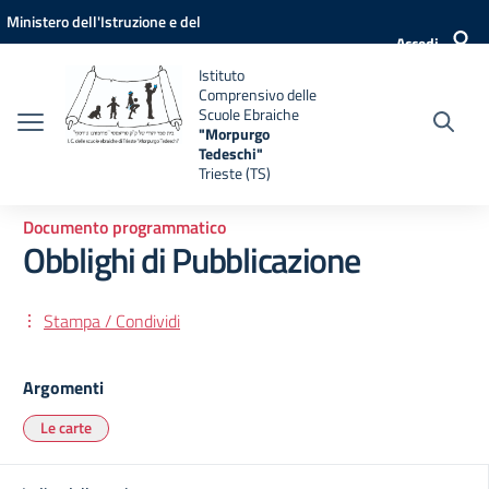
Vai ai contenuti
Vai al menu di navigazione
Vai al footer
Ministero dell'Istruzione e del
Accedi
Merito
Istituto
Comprensivo delle
Scuole Ebraiche
"Morpurgo
Tedeschi"
Trieste (TS)
Documento programmatico
Obblighi di Pubblicazione
Stampa / Condividi
Argomenti
Le carte