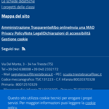
Le schede didattiche
I progetti delle classi
Mappa del sito
Amministrazione Trasparente
Albo online
Invia una MAD
Privacy Policy
Note Legali
Dichiarazioni di accessibilità
Gestione cookie
Seguici su:
Via Del Monte, 3
-
341xx Trieste (TS)
Tel +39 040 638008 +39 040 2332172
- Mail:
segreteria.ic@triestebraica.it
- PEC:
scuola.triestebraica@pec.it
Codice meccanografico: TSIC131223
- C.F. Infanzia 80020370328
Primaria : 80012510329
- Meccanografici: Infanzia TS1A02500R - Primaria TS1E007005
Questo sito utilizza cookie tecnici per erogare i propri
servizi.
Per maggiori informazioni puoi leggere la
cookie
Concept & Design by
Designers Italia
policy
.