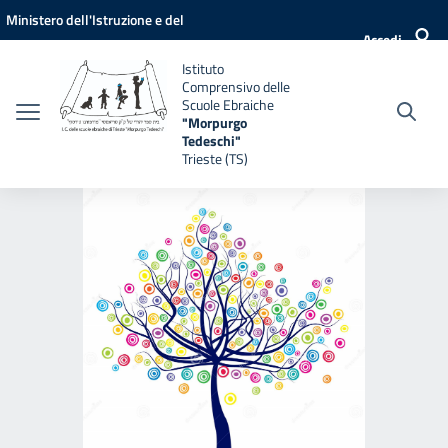
Vai ai contenuti
Vai al menu di navigazione
Vai al footer
Ministero dell'Istruzione e del
Accedi
Merito
Istituto
Comprensivo delle
Scuole Ebraiche
"Morpurgo
Tedeschi"
Trieste (TS)