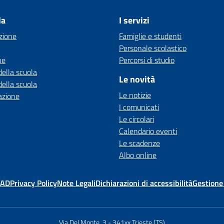
la
I servizi
zione
Famiglie e studenti
Personale scolastico
ne
Percorsi di studio
della scuola
Le novità
della scuola
Le notizie
azione
I comunicati
Le circolari
Calendario eventi
Le scadenze
Albo online
MAD
Privacy Policy
Note Legali
Dichiarazioni di accessibilità
Gestione
Via Del Monte, 3
-
341xx Trieste (TS)