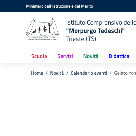
Vai ai contenuti
Vai al menu di navigazione
Vai al footer
Ministero dell'Istruzione e del Merito
Istituto Comprensivo dell
"Morpurgo Tedeschi"
Trieste (TS)
Scuola
Servizi
Novità
Didattica
Home
Novità
Calendario eventi
Gelato Yo