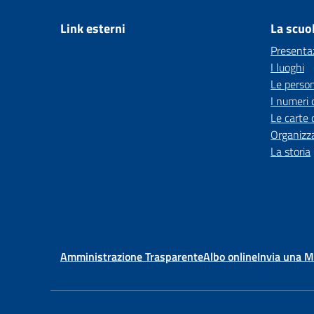
Link esterni
La scuo
Presenta
I luoghi
Le perso
I numeri 
Le carte 
Organizz
La storia
Amministrazione Trasparente
Albo online
Invia una 