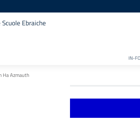
e Scuole Ebraiche
IN-F
m Ha Azmauth