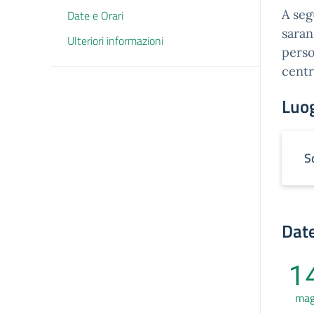
A seg
Date e Orari
saran
Ulteriori informazioni
perso
centr
Luo
S
Date
1
ma