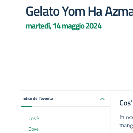
Gelato Yom Ha Azm
martedì, 14 maggio 2024
Indice dell'evento
Cos
In oc
Cos'è
mange
Dove