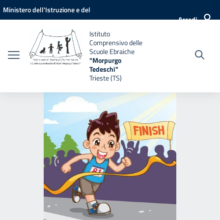
Vai ai contenuti
Vai al menu di navigazione
Vai al footer
Ministero dell'Istruzione e del
Accedi
Merito
Istituto
Comprensivo delle
Scuole Ebraiche
"Morpurgo
Tedeschi"
Trieste (TS)